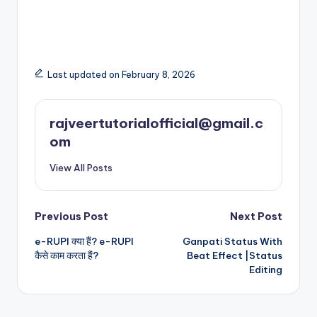
Last updated on February 8, 2026
rajveertutorialofficial@gmail.c
om
View All Posts
Post
Previous Post
Next Post
e-RUPI क्या हैं? e-RUPI
Ganpati Status With
navigation
कैसे काम करता हैं?
Beat Effect |Status
Editing