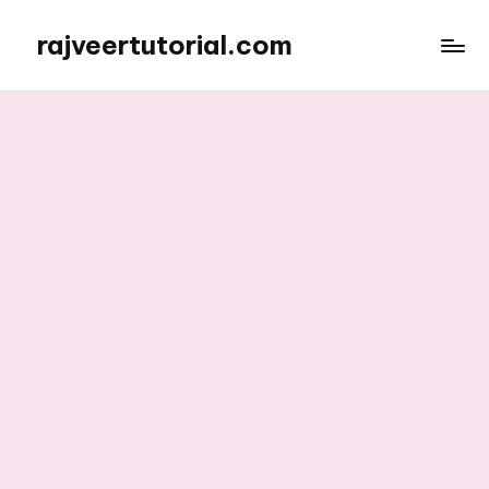
rajveertutorial.com
Skip
to
content